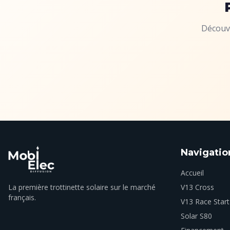
Découvr
Navigatio
Accueil
La première trottinette solaire sur le marché
V13 Cross
français.
V13 Race Start
Solar S80