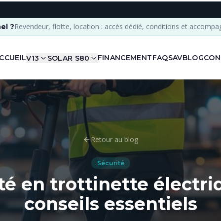
Revendeur, flotte, location : accès dédié, conditions et accomp
el ?
CCUEIL
FINANCEMENT
FAQ
SAV
BLOG
CON
V13
SOLAR S80
Retour au blog
Sécurité
té en trottinette électriq
conseils essentiels