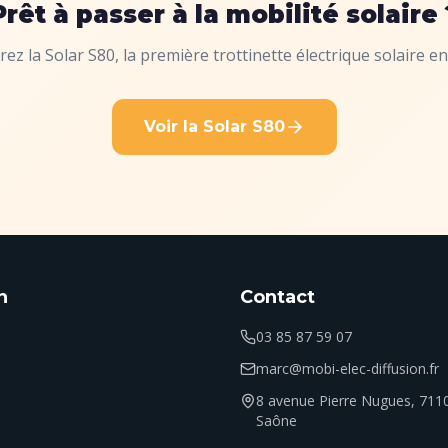
Prêt à passer à la mobilité solaire 
ez la Solar S80, la première trottinette électrique solaire en
Voir la Solar S80
n
Contact
03 85 87 59 07
marc@mobi-elec-diffusion.fr
8 avenue Pierre Nugues, 711
Saône