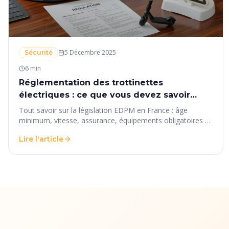
5 Décembre 2025
Sécurité
6 min
Réglementation des trottinettes
électriques : ce que vous devez savoir
avant de rouler en France
Tout savoir sur la législation EDPM en France : âge
minimum, vitesse, assurance, équipements obligatoires et
sanctions. Le guide complet pour rouler en toute légalité.
Lire l'article