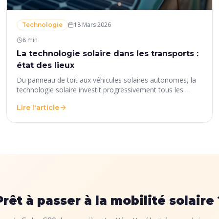
18 Mars 2026
Technologie
8 min
La technologie solaire dans les transports :
état des lieux
Du panneau de toit aux véhicules solaires autonomes, la
technologie solaire investit progressivement tous les
secteurs du transport. Panorama mondial et focus sur les
Lire l'article
innovations françaises.
Prêt à passer à la mobilité solaire 