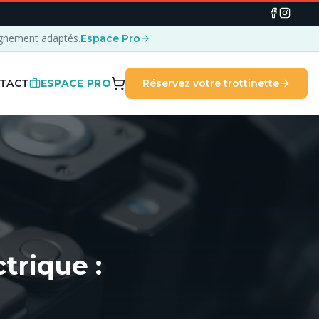
agnement adaptés.
Espace Pro
TACT
ESPACE PRO
Réservez votre trottinette
trique :