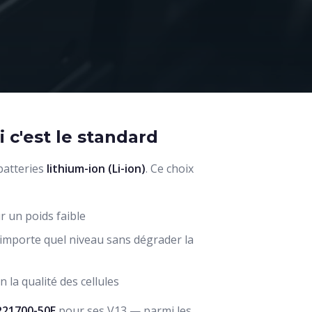
 c'est le standard
batteries
lithium-ion (Li-ion)
. Ce choix
 un poids faible
importe quel niveau sans dégrader la
 la qualité des cellules
R21700-50E
pour ses V13 — parmi les