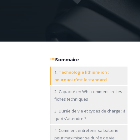
Sommaire
Technologie lithium-ion :
1.
pourquoi c'est le standard
Capacité en Wh : comment lire les
2.
fiches techniques
Durée de vie et cycles de charge : à
3.
quoi s'attendre ?
Comment entretenir sa batterie
4.
pour maximiser sa durée de vie