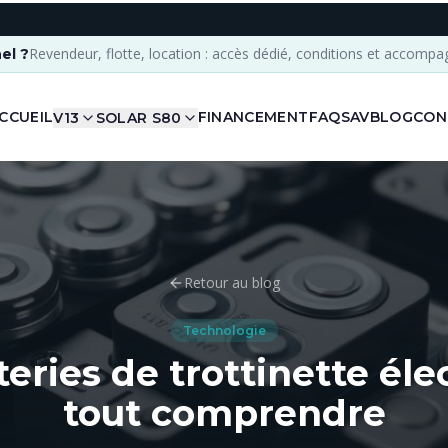
Revendeur, flotte, location : accès dédié, conditions et accomp
el ?
CCUEIL
FINANCEMENT
FAQ
SAV
BLOG
CON
V13
SOLAR S80
Retour au blog
Technologie
teries de trottinette élec
tout comprendre